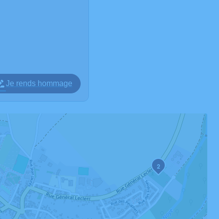
Je rends hommage
2