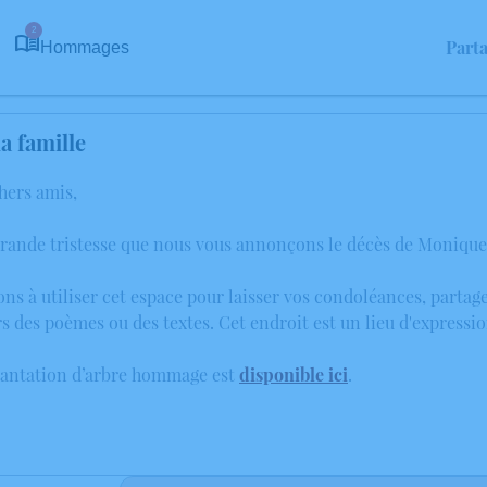
2
Part
Hommages
a famille
hers amis,
grande tristesse que nous vous annonçons le décès de Monique B
ons à utiliser cet espace pour laisser vos condoléances, parta
rs des poèmes ou des textes. Cet endroit est un lieu d'expres
lantation d’arbre hommage est
disponible ici
.