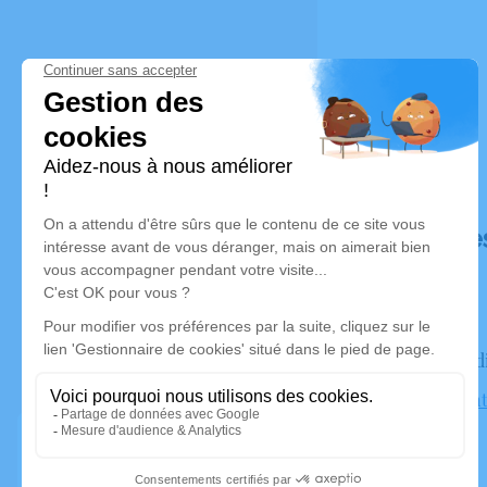
Déroulé de
Le mercredi
Église Saint
Breteuil