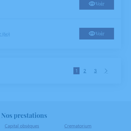
Voir
Voir
 (60)
1
2
3
Nos prestations
Capital obsèques
Crematorium