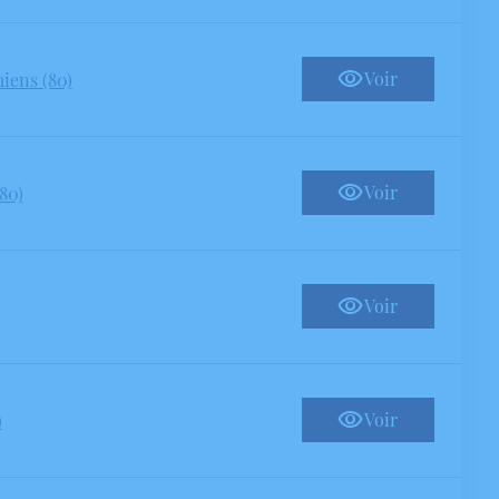
Voir
iens (80)
Voir
80)
Voir
Voir
)