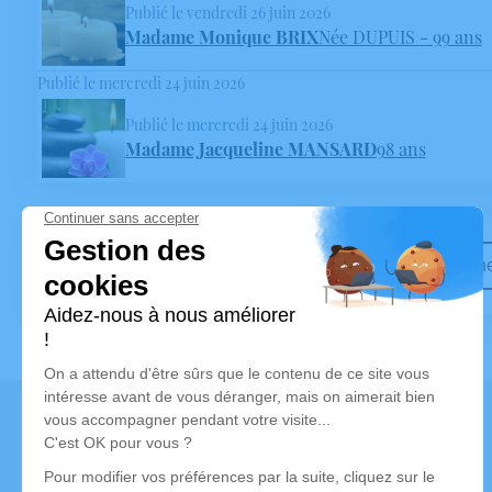
Publié le vendredi 26 juin 2026
Madame Monique BRIX
Née DUPUIS
- 99 ans
Publié le mercredi 24 juin 2026
Publié le mercredi 24 juin 2026
Madame Jacqueline MANSARD
98 ans
Recherche
Contactez-nous
MARBRERIE - POMPES FUNÈBRES HEDIN