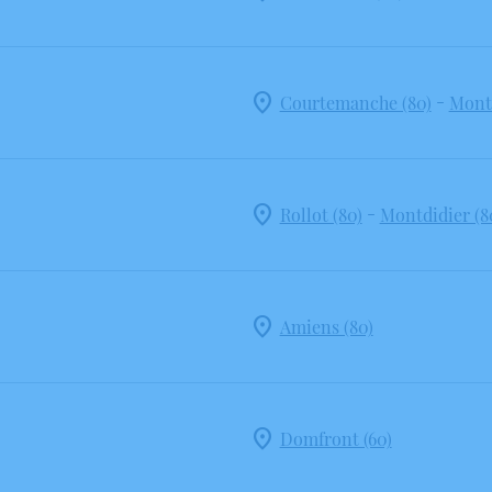
-
Courtemanche (80)
Montd
-
Rollot (80)
Montdidier (8
Amiens (80)
Domfront (60)