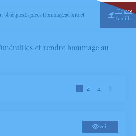
Espace
at obsèques
Espaces Hommages
Contact
Famille
 funérailles et rendre hommage au
1
2
3
Voir