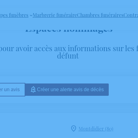
pes funèbres
Marbrerie funéraire
Chambres funéraires
Contr
Espaces hommages
our avoir accès aux informations sur les
défunt
r un avis
Créer une alerte avis de décès
Montdidier (80)