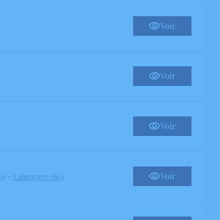
Voir
Voir
Voir
-
Voir
0)
Labruyere (60)