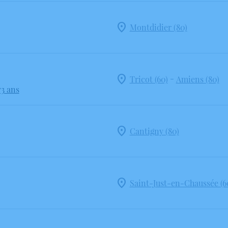
Montdidier (80)
-
Tricot (60)
Amiens (80)
73 ans
Cantigny (80)
Saint-Just-en-Chaussée (6