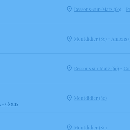
-
Ressons-sur-Matz (60)
P
-
Montdidier (80)
Amiens (
-
Ressons sur Matz (60)
Co
Montdidier (80)
L
- 96 ans
Montdidier (80)