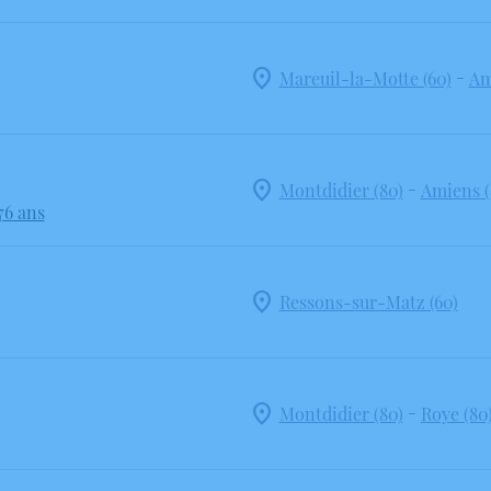
-
Mareuil-la-Motte (60)
Am
-
Montdidier (80)
Amiens (
76 ans
Ressons-sur-Matz (60)
-
Montdidier (80)
Roye (80