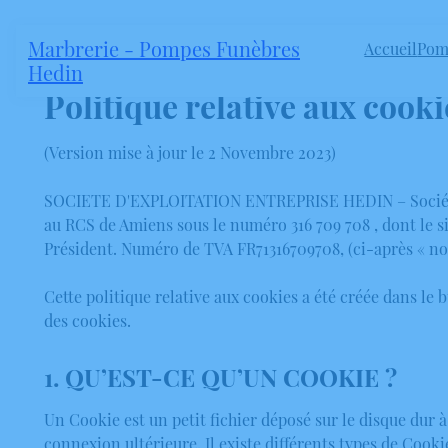
Marbrerie - Pompes Funèbres
Accueil
Pom
Hedin
Politique relative aux cooki
(Version mise à jour le 2 Novembre 2023)
SOCIETE D'EXPLOITATION ENTREPRISE HEDIN – Société par
au RCS de Amiens sous le numéro 316 709 708 , dont le s
Président. Numéro de TVA FR71316709708, (ci-après « nous 
Cette politique relative aux cookies a été créée dans le 
des cookies.
1. QU’EST-CE QU’UN COOKIE ?
Un Cookie est un petit fichier déposé sur le disque dur à
connexion ultérieure. Il existe différents types de Cookie