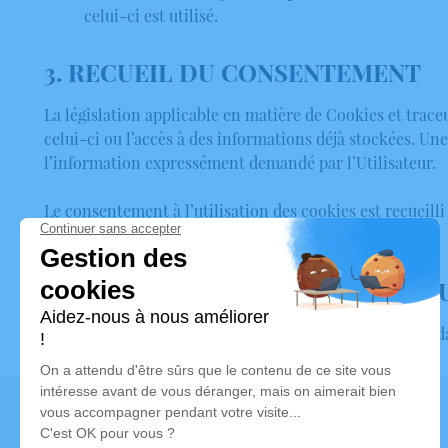
celui-ci est utilisé.
3. RECUEIL DU CONSENTEMENT
La législation applicable en matière de Cookies et trace
celui-ci ou l’accès à des informations déjà stockées. Une
l’information expressément demandé par l’Utilisateur.
Le consentement à l’utilisation des cookies est recueill
l’utilisateur.
4. MODIFICATION DE LA POLITIQ
La présente politique a été révisée la dernière fois à la 
Contactez-nous