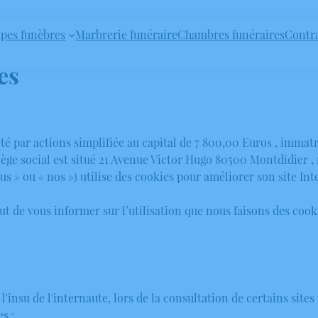
pes funèbres
Marbrerie funéraire
Chambres funéraires
Contr
es
 actions simplifiée au capital de 7 800,00 Euros , immatric
iège social est situé 21 Avenue Victor Hugo 80500 Montdidier 
» ou « nos ») utilise des cookies pour améliorer son site Inter
but de vous informer sur l’utilisation que nous faisons des coo
 l'insu de l'internaute, lors de la consultation de certains sit
s :